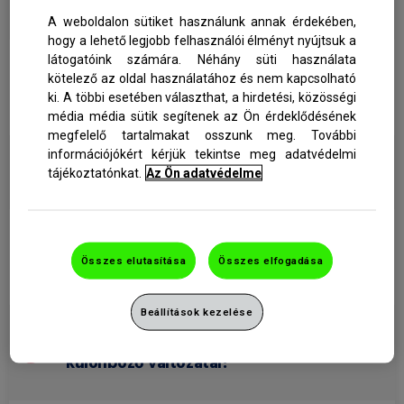
Milyen ízű a parodontax fogkrém?
A weboldalon sütiket használunk annak érdekében,
hogy a lehető legjobb felhasználói élményt nyújtsuk a
látogatóink számára. Néhány süti használata
Tartalmaz a parodontax fogkrém
kötelező az oldal használatához és nem kapcsolható
fluoridot?
ki. A többi esetében választhat, a hirdetési, közösségi
média média sütik segítenek az Ön érdeklődésének
megfelelő tartalmakat osszunk meg. További
információjókért kérjük tekintse meg adatvédelmi
A parodontax fogkrém koptató hatású?
tájékoztatónkat.
Az Ön adatvédelme
Milyen összetevőkből áll a parodontax
Összes elutasítása
Összes elfogadása
fogkrém?
Beállítások kezelése
Vannak-e a parodontax fogkrémnek
különböző változatai?