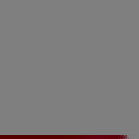
fogérzékenységhez és rossz lehelethez
vezetnek.
A jelen webhely tartalma kizárólag
Magyarország
célközönsége számára készült.
KAPCSOLAT
OLDALTÉRKÉP
FELHASZNÁLÁSI
FELTÉTELEK
ADATVÉDELMI
SZABÁLYZAT