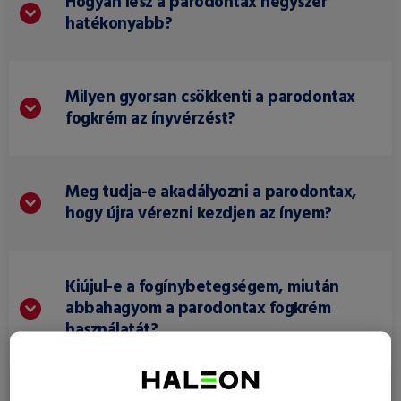
Hogyan lesz a parodontax négyszer
hatékonyabb?
Milyen gyorsan csökkenti a parodontax
fogkrém az ínyvérzést?
Meg tudja-e akadályozni a parodontax,
hogy újra vérezni kezdjen az ínyem?
Kiújul-e a fogínybetegségem, miután
abbahagyom a parodontax fogkrém
használatát?