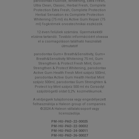
parodontax Fluoride, Whitening, Extra Fresh,
Ultra Clean, Classic, Herbal Fresh, Complete
Protection Extra Fresh, Complete Protection
Herbal Sensation és Complete Protection
Whitening (75 ml) és Active Gum Repair (75
ml) fogkrémek orvostechnikai eszközök.
12 éven felüliek számára. Gyermekektől
elzárva tartandó. További információért olvassa
el a csomagoláson található használati
útmutatót!
parodontax Gum+ Breath&Sensitivity, Gum+
Breath&Sensitivity Whitening 75 ml, Gum
Strengthen & Protect Fresh Mint, Gum
Strengthen & Protect Whitening, parodontax
Active Gum Health Fresh Mint szájvíz 500ml,
parodontax Active Gum Health Herbal Mint
szájvíz 500ml, parodontax Gum Strenghten &
Protect Icy Mint szájvíz 500 ml és Corsodyl
szájöblögető oldat 0,2%: kozmetikumok.
A védjegyek tulajdonosa vagy engedélyezett
felhasználója a Haleon group of companies.
©2024 A Haleon vállalatcsoport vagy
licenszadója.
PM-HU-PAD-22-00025
PM-HU-PAD-22-00032
PM-HU-PAD-24-00011
PM-HU-PAD-26-00027