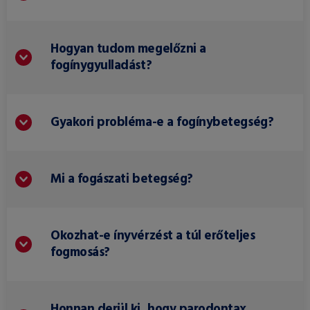
Hogyan tudom megelőzni a
fogínygyulladást?
Gyakori probléma-e a fogínybetegség?
Mi a fogászati betegség?
Okozhat-e ínyvérzést a túl erőteljes
fogmosás?
Honnan derül ki, hogy parodontax