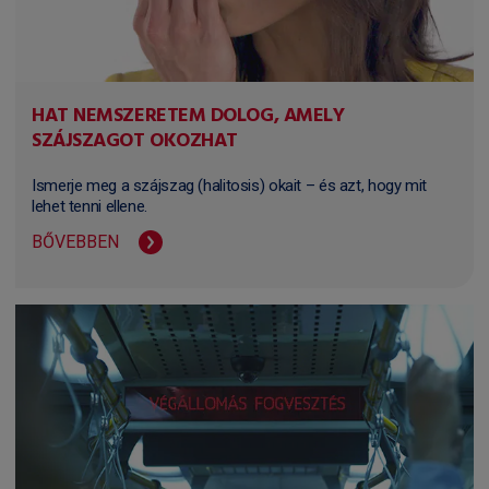
HAT NEMSZERETEM DOLOG, AMELY
SZÁJSZAGOT OKOZHAT
Ismerje meg a szájszag (halitosis) okait – és azt, hogy mit
lehet tenni ellene.
BŐVEBBEN