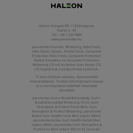
Haleon Hungary Kft. 1124 Budapest,
Csörsz u. 43.
Tel.: +36 1 225 5800
www.parodontax.hu
parodontax Fluoride, Whitening, Extra Fresh,
Ultra Clean, Classic, Herbal Fresh, Complete
Protection Extra Fresh, Complete Protection
Herbal Sensation és Complete Protection
Whitening (75 ml) és Active Gum Repair (75
ml) fogkrémek orvostechnikai eszközök.
12 éven felüliek számára. Gyermekektől
elzárva tartandó. További információért olvassa
el a csomagoláson található használati
útmutatót!
parodontax Gum+ Breath&Sensitivity, Gum+
Breath&Sensitivity Whitening 75 ml, Gum
Strengthen & Protect Fresh Mint, Gum
Strengthen & Protect Whitening, parodontax
Active Gum Health Fresh Mint szájvíz 500ml,
parodontax Active Gum Health Herbal Mint
szájvíz 500ml, parodontax Gum Strenghten &
Protect Icy Mint szájvíz 500 ml és Corsodyl