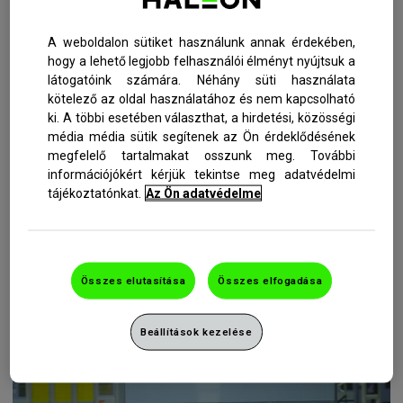
A weboldalon sütiket használunk annak érdekében,
hogy a lehető legjobb felhasználói élményt nyújtsuk a
látogatóink számára. Néhány süti használata
kötelező az oldal használatához és nem kapcsolható
ki. A többi esetében választhat, a hirdetési, közösségi
A FOGÍNYBETEGSÉG KEZELÉSE
média média sütik segítenek az Ön érdeklődésének
megfelelő tartalmakat osszunk meg. További
Az egészséges fogíny megőrzésének legjobb módja a jó
információjókért kérjük tekintse meg adatvédelmi
szájhigiénia. Íme három egyszerű lépés, ami ebben segít
tájékoztatónkat.
Az Ön adatvédelme
Önnek.
BŐVEBBEN
Összes elutasítása
Összes elfogadása
Beállítások kezelése