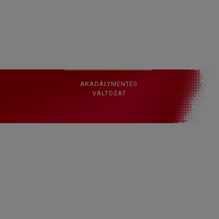
FELHASZNÁLÁSI
FELTÉTELEK
ADATVÉDELMI
SZABÁLYZAT
AKADÁLYMENTES
VÁLTOZAT