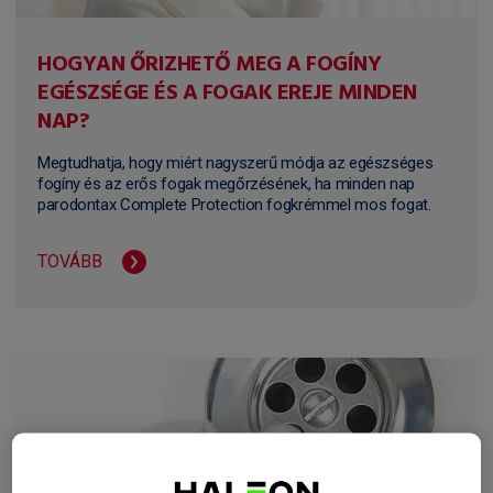
HOGYAN ŐRIZHETŐ MEG A FOGÍNY
EGÉSZSÉGE ÉS A FOGAK EREJE MINDEN
NAP?
Megtudhatja, hogy miért nagyszerű módja az egészséges
fogíny és az erős fogak megőrzésének, ha minden nap
parodontax Complete Protection fogkrémmel mos fogat.
TOVÁBB