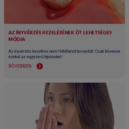
AZ ÍNYVÉRZÉS KEZELÉSÉNEK ÖT LEHETSÉGES
MÓDJA
Az ínyvérzés kezelése nem feltétlenül bonyolult. Csak kövesse
ezeket az egyszerű lépéseket.
BŐVEBBEN