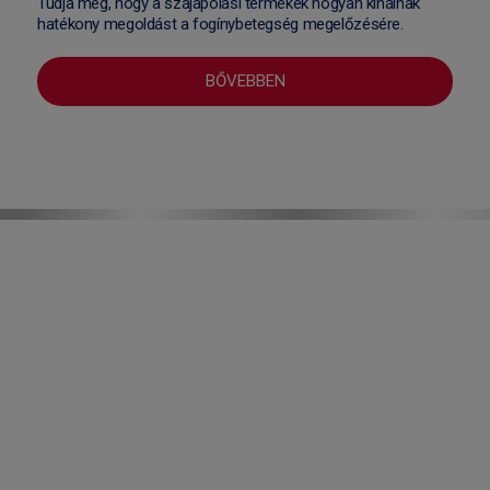
Tudja meg, hogy a szájápolási termékek hogyan kínálnak
hatékony megoldást a fogínybetegség megelőzésére.
BŐVEBBEN
Fogínyprobléma:
Megfelelő szájhigiénia hiányában a
fogakat bakteriális lepedék borítja be,
amiben elsősorban savtermelő
baktériumok találhatóak. Ez a lepedék
kezdeti stádiumban kellemetlen
szájszagot és fogérzékenységet is
okozhat.
A fogínyprobléma nem betegség,
megfelelő szájhigiéniás szokásokkal
visszafordítható: napi kétszeri