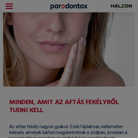
MINDEN, AMIT AZ AFTÁS FEKÉLYRŐL
TUDNI KELL
Az aftás fekély nagyon gyakori. Ezek fájdalmas, kellemetlen
kelések, amelyek bárhol megjelenhetnek a szájban, azonban a