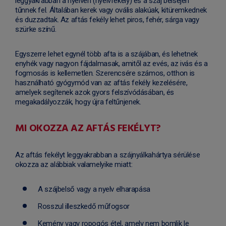
leggyakrabban a nyelven (nyelvfekély) és a száj belsején
tűnnek fel. Általában kerek vagy ovális alakúak, kitüremkednek
és duzzadtak. Az aftás fekély lehet piros, fehér, sárga vagy
szürke színű.
Egyszerre lehet egynél több afta is a szájában, és lehetnek
enyhék vagy nagyon fájdalmasak, amitől az evés, az ivás és a
fogmosás is kellemetlen. Szerencsére számos, otthon is
használható gyógymód van az aftás fekély kezelésére,
amelyek segítenek azok gyors felszívódásában, és
megakadályozzák, hogy újra feltűnjenek.
MI OKOZZA AZ AFTÁS FEKÉLYT?
Az aftás fekélyt leggyakrabban a szájnyálkahártya sérülése
okozza az alábbiak valamelyike miatt:
A szájbelső vagy a nyelv elharapása
Rosszul illeszkedő műfogsor
Kemény vagy ropogós étel, amely nem bomlik le