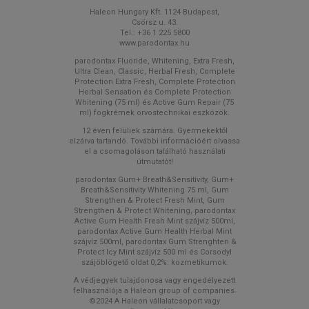
Haleon Hungary Kft. 1124 Budapest,
Csörsz u. 43.
Tel.: +36 1 225 5800
www.parodontax.hu
parodontax Fluoride, Whitening, Extra Fresh,
Ultra Clean, Classic, Herbal Fresh, Complete
Protection Extra Fresh, Complete Protection
Herbal Sensation és Complete Protection
Whitening (75 ml) és Active Gum Repair (75
ml) fogkrémek orvostechnikai eszközök.
12 éven felüliek számára. Gyermekektől
elzárva tartandó. További információért olvassa
el a csomagoláson található használati
útmutatót!
parodontax Gum+ Breath&Sensitivity, Gum+
Breath&Sensitivity Whitening 75 ml, Gum
Strengthen & Protect Fresh Mint, Gum
Strengthen & Protect Whitening, parodontax
Active Gum Health Fresh Mint szájvíz 500ml,
parodontax Active Gum Health Herbal Mint
szájvíz 500ml, parodontax Gum Strenghten &
Protect Icy Mint szájvíz 500 ml és Corsodyl
szájöblögető oldat 0,2%: kozmetikumok.
A védjegyek tulajdonosa vagy engedélyezett
felhasználója a Haleon group of companies.
©2024 A Haleon vállalatcsoport vagy