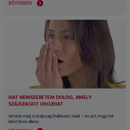
BŐVEBBEN
HAT NEMSZERETEM DOLOG, AMELY
SZÁJSZAGOT OKOZHAT
Ismerje meg a szájszag (halitosis) okait – és azt, hogy mit
lehet tenni ellene.