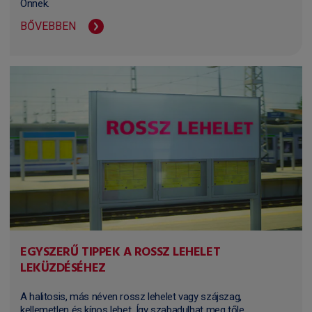
Önnek.
BŐVEBBEN
EGYSZERŰ TIPPEK A ROSSZ LEHELET
LEKÜZDÉSÉHEZ
A halitosis, más néven rossz lehelet vagy szájszag,
kellemetlen és kínos lehet. Így szabadulhat meg tőle.