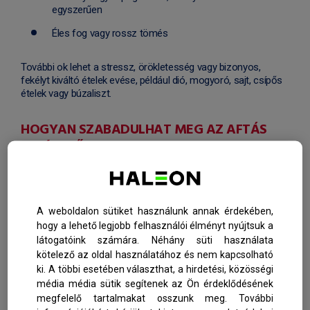
egyszerűen
Éles fog vagy rossz tömés
További ok lehet a stressz, örökletesség vagy bizonyos,
fekélyt kiváltó ételek evése, például dió, mogyoró, sajt, csípős
ételek vagy búzaliszt.
HOGYAN SZABADULHAT MEG AZ AFTÁS
FEKÉLYTŐL?
Az aftás fekély általában magától felszívódik nagyjából egy
hét alatt. Ha zavarja, kipróbálhatja az alábbi módszerek
egyikét, amelyek segíthetnek felgyorsítani a gyógyulást, és
A weboldalon sütiket használunk annak érdekében,
megakadályozzák, hogy az afta újra feltűnjön.
hogy a lehető legjobb felhasználói élményt nyújtsuk a
látogatóink számára. Néhány süti használata
kötelező az oldal használatához és nem kapcsolható
Használjon mikróbaellenes szájvizet
, például
ki. A többi esetében választhat, a hirdetési, közösségi
Corsodyl 0.2% szájvizet
. Ez nem akadályozza meg,
hogy az afta újra feltűnjön, de felgyorsíthatja a
média média sütik segítenek az Ön érdeklődésének
gyógyulást és megelőzheti a fertőzést.
megfelelő tartalmakat osszunk meg. További