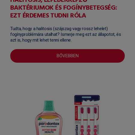
HALITOSIS, LEPEDÉKKÉPZŐ
BAKTÉRIUMOK ÉS FOGÍNYBETEGSÉG:
EZT ÉRDEMES TUDNI RÓLA
Tudta, hogy a halitosis (szájszag vagy rossz lehelet)
fogínyproblémára utalhat? Ismerje meg ezt az állapotot, és
azt is, hogy mit lehet tenni ellene.
BŐVEBBEN