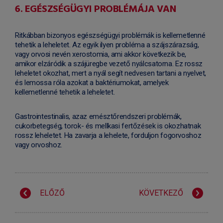
6. EGÉSZSÉGÜGYI PROBLÉMÁJA VAN
Ritkábban bizonyos egészségügyi problémák is kellemetlenné
tehetik a leheletet. Az egyik ilyen probléma a szájszárazság,
vagy orvosi nevén xerostomia, ami akkor következik be,
amikor elzáródik a szájüregbe vezető nyálcsatorna. Ez rossz
leheletet okozhat, mert a nyál segít nedvesen tartani a nyelvet,
és lemossa róla azokat a baktériumokat, amelyek
kellemetlenné tehetik a leheletet.
Gastrointestinalis, azaz emésztőrendszeri problémák,
cukorbetegség, torok- és mellkasi fertőzések is okozhatnak
rossz leheletet. Ha zavarja a lehelete, forduljon fogorvoshoz
vagy orvoshoz.
ELŐZŐ
KÖVETKEZŐ