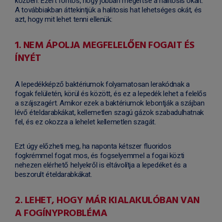
közben. Ezért fontos, hogy jobban megértse a halitosis okait.
A továbbiakban áttekintjük a halitosis hat lehetséges okát, és
azt, hogy mit lehet tenni ellenük:
1. NEM ÁPOLJA MEGFELELŐEN FOGAIT ÉS
ÍNYÉT
A lepedékképző baktériumok folyamatosan lerakódnak a
fogak felületén, körül és között, és ez a lepedék lehet a felelős
a szájszagért. Amikor ezek a baktériumok lebontják a szájban
lévő ételdarabkákat, kellemetlen szagú gázok szabadulhatnak
fel, és ez okozza a lehelet kellemetlen szagát.
Ezt úgy előzheti meg, ha naponta kétszer fluoridos
fogkrémmel fogat mos, és fogselyemmel a fogai közti
nehezen elérhető helyekről is eltávolítja a lepedéket és a
beszorult ételdarabkákat.
2. LEHET, HOGY MÁR KIALAKULÓBAN VAN
A FOGÍNYPROBLÉMA