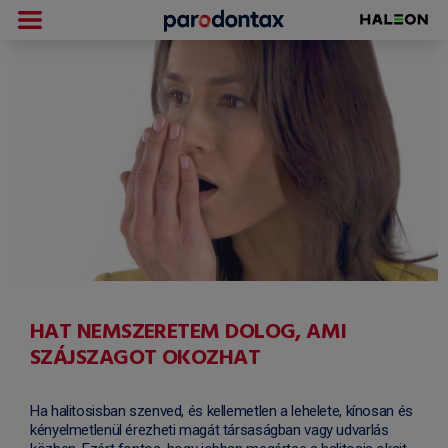
HAT NEMSZERETEM DOLOG, AMI
SZÁJSZAGOT OKOZHAT
Ha halitosisban szenved, és kellemetlen a lehelete, kínosan és
kényelmetlenül érezheti magát társaságban vagy udvarlás