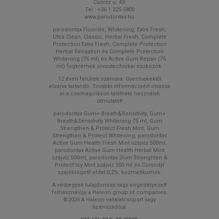
Csörsz u. 43.
Tel.: +36 1 225 5800
www.parodontax.hu
parodontax Fluoride, Whitening, Extra Fresh,
Ultra Clean, Classic, Herbal Fresh, Complete
Protection Extra Fresh, Complete Protection
Herbal Sensation és Complete Protection
Whitening (75 ml) és Active Gum Repair (75
ml) fogkrémek orvostechnikai eszközök.
12 éven felüliek számára. Gyermekektől
elzárva tartandó. További információért olvassa
el a csomagoláson található használati
útmutatót!
parodontax Gum+ Breath&Sensitivity, Gum+
Breath&Sensitivity Whitening 75 ml, Gum
Strengthen & Protect Fresh Mint, Gum
Strengthen & Protect Whitening, parodontax
Active Gum Health Fresh Mint szájvíz 500ml,
parodontax Active Gum Health Herbal Mint
szájvíz 500ml, parodontax Gum Strenghten &
Protect Icy Mint szájvíz 500 ml és Corsodyl
szájöblögető oldat 0,2%: kozmetikumok.
A védjegyek tulajdonosa vagy engedélyezett
felhasználója a Haleon group of companies.
©2024 A Haleon vállalatcsoport vagy
licenszadója.