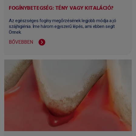
FOGÍNYBETEGSÉG: TÉNY VAGY KITALÁCIÓ?
Az egészséges fogíny megőrzésének legjobb módja a jó
szájhigiénia. Íme három egyszerű lépés, ami ebben segít
Önnek.
BŐVEBBEN