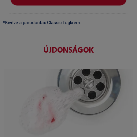
*Kivéve a parodontax Classic fogkrém.
ÚJDONSÁGOK