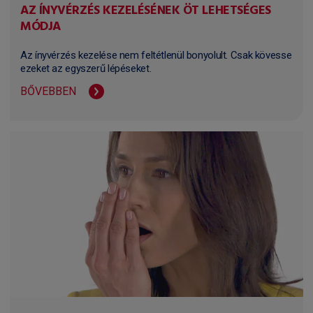
AZ ÍNYVÉRZÉS KEZELÉSÉNEK ÖT LEHETSÉGES
MÓDJA
Az ínyvérzés kezelése nem feltétlenül bonyolult. Csak kövesse
ezeket az egyszerű lépéseket.
BŐVEBBEN