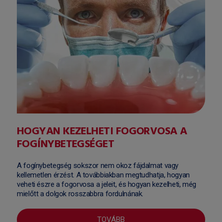
HOGYAN KEZELHETI FOGORVOSA A
FOGÍNYBETEGSÉGET
A fogínybetegség sokszor nem okoz fájdalmat vagy
kellemetlen érzést. A továbbiakban megtudhatja, hogyan
veheti észre a fogorvosa a jeleit, és hogyan kezelheti, még
mielőtt a dolgok rosszabbra fordulnának.
TOVÁBB