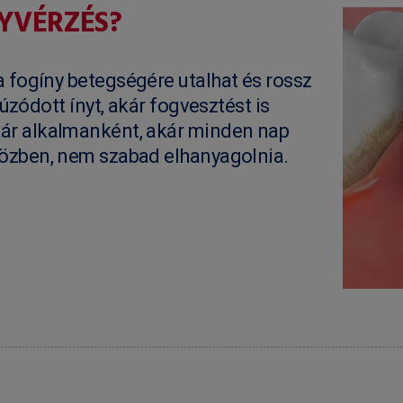
NYVÉRZÉS?
 fogíny betegségére utalhat és rossz
húzódott ínyt, akár fogvesztést is
ár alkalmanként, akár minden nap
közben, nem szabad elhanyagolnia.