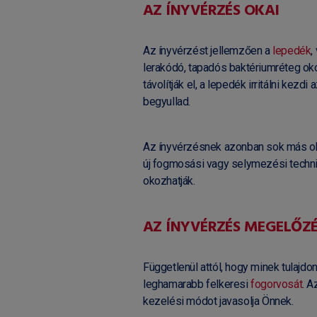
AZ ÍNYVÉRZÉS OKAI
Az ínyvérzést jellemzően a
lepedék
,
lerakódó, tapadós baktériumréteg o
távolítják el, a lepedék irritálni kezdi
begyullad.
Az ínyvérzésnek azonban sok más oka
új fogmosási vagy selymezési technik
okozhatják.
AZ ÍNYVÉRZÉS MEGELŐZ
Függetlenül attól, hogy minek tulajdon
leghamarabb felkeresi
fogorvosát
. A
kezelési módot javasolja Önnek.