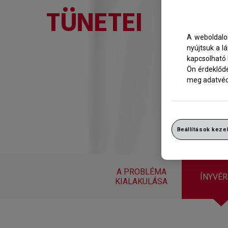
TÜNETEI
A weboldalo
nyújtsuk a l
kapcsolható 
Ön érdeklődé
meg adatvéd
Beállítások keze
A PROBLÉMA
ÍNYVÉ
KIALAKULÁSA