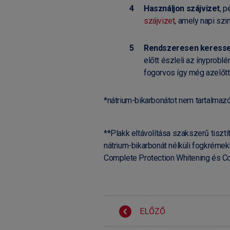
Használjon szájvizet
, p
szájvizet
, amely napi sz
Rendszeresen keresse 
előtt észleli az ínyproblé
fogorvos így még azelőtt
*nátrium-bikarbonátot nem tartalmaz
**Plakk eltávolítása szakszerű tisz
nátrium-bikarbonát nélküli fogkrémekk
Complete Protection Whitening és Co
ELŐZŐ