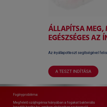
ÁLLAPÍTSA MEG,
EGÉSZSÉGES AZ Í
Az ínyállapotteszt segítségével felis
A TESZT INDÍTÁSA
Fogínyprobléma:
Megfelelő szájhigiénia hiányában a fogakat bakteriális
lepedék borítja be, amiben elsősorban savtermelő