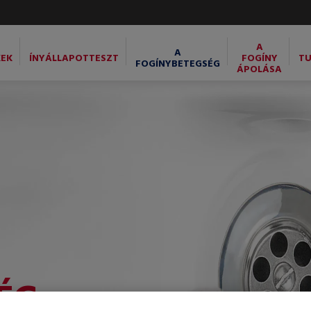
A
A
EK
ÍNYÁLLAPOTTESZT
FOGÍNY
T
FOGÍNYBETEGSÉG
ÁPOLÁSA
ÉG