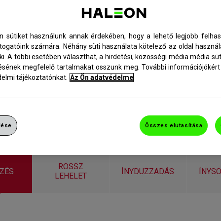
n sütiket használunk annak érdekében, hogy a lehető legjobb felhas
átogatóink számára. Néhány süti használata kötelező az oldal haszn
ki. A többi esetében választhat, a hirdetési, közösségi média média süt
sének megfelelő tartalmakat osszunk meg. További információjókért 
elmi tájékoztatónkat.
Az Ön adatvédelme
lése
Összes elutasítása
ROSSZ
RZÉS
ÍNYDUZZADÁS
ÍNYS
LEHELET