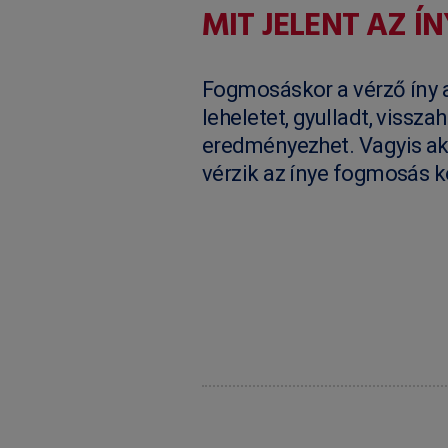
MIT JELENT AZ Í
Fogmosáskor a vérző íny a
leheletet, gyulladt, vissza
eredményezhet. Vagyis ak
vérzik az ínye fogmosás 