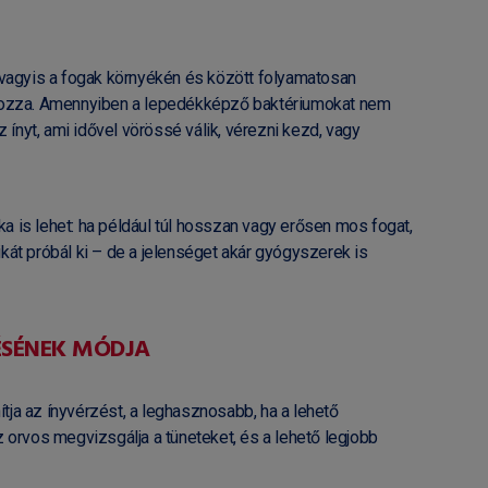
 vagyis a fogak környékén és között folyamatosan
kozza. Amennyiben a lepedékképző baktériumokat nem
 az ínyt, ami idővel vörössé válik, vérezni kezd, vagy
 is lehet: ha például túl hosszan vagy erősen mos fogat,
át próbál ki – de a jelenséget akár gyógyszerek is
ÉSÉNEK MÓDJA
ítja az ínyvérzést, a leghasznosabb, ha a lehető
z orvos megvizsgálja a tüneteket, és a lehető legjobb