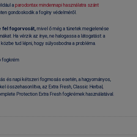
éldául a
parodontax mindennapi használatra szánt
inten gondoskodik a fogíny védelméről.
fel fogorvosát,
mivel ő még a tünetek megjelenése
mákat. Ha vérzik az ínye, ne halogassa a látogatást: a
 közbe tud lépni, hogy súlyosbodna a probléma.
ó fogkrém
títás és napi kétszeri fogmosás esetén, a hagyományos,
el összehasonlítva, az Extra Fresh, Classic Herbal,
mplete Protection Extra Fresh fogkrémek használatával.