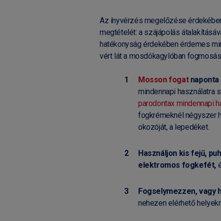
Az ínyvérzés megelőzése érdekében
megtételét: a szájápolás átalakításá
hatékonyság érdekében érdemes mind
vért lát a mosdókagylóban fogmosás
Mosson fogat
naponta 
mindennapi használatra sz
parodontax mindennapi ha
fogkrémeknél négyszer ha
okozóját, a lepedéket.
Használjon kis fejű, pu
elektromos fogkefét,
Fogselymezzen, vagy ha
nehezen elérhető helyekr