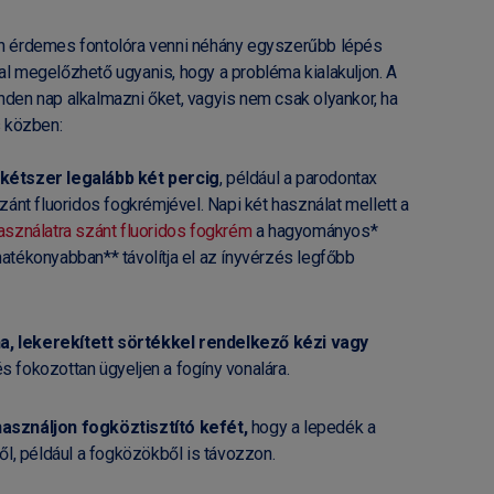
 érdemes fontolóra venni néhány egyszerűbb lépés
val megelőzhető ugyanis, hogy a probléma kialakuljon. A
en nap alkalmazni őket, vagyis nem csak olyankor, ha
 közben:
kétszer legalább két percig
, például a parodontax
ánt fluoridos fogkrémjével. Napi két használat mellett a
sználatra szánt fluoridos fogkrém
a hagyományos*
tékonyabban** távolítja el az ínyvérzés legfőbb
ha, lekerekített sörtékkel rendelkező kézi vagy
és fokozottan ügyeljen a fogíny vonalára.
sználjon fogköztisztító kefét,
hogy a lepedék a
ől, például a fogközökből is távozzon.