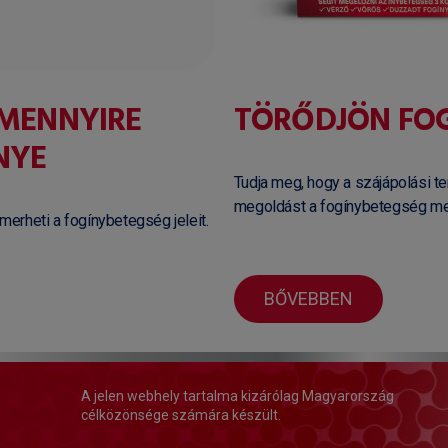
 MENNYIRE
TÖRŐDJÖN FO
NYE
Tudja meg, hogy a szájápolási t
megoldást a fogínybetegség m
merheti a fogínybetegség jeleit.
BŐVEBBEN
A jelen webhely tartalma kizárólag Magyarország
célközönsége számára készült.