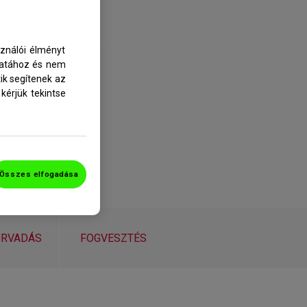
ználói élményt
álatához és nem
ik segítenek az
kérjük tekintse
Összes elfogadása
ORVADÁS
FOGVESZTÉS